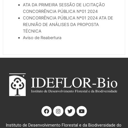
ATA DA PRIMEIRA SESSÃO DE LICITAÇÃO
CONCORRÊNCIA PÚBLICA Nº01 2024
CONCORRÊNCIA PÚBLICA Nº01 2024 ATA DE
REUNIÃO DE ANÁLISES DA PROPOSTA
TÉCNICA
Aviso de Reabertura
F
I
T
Y
a
n
w
o
c
s
i
u
e
t
t
t
Instituto de Desenvolvimento Florestal e da Biodiversidade do