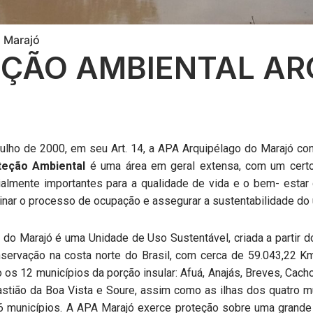
o Marajó
EÇÃO AMBIENTAL AR
ulho de 2000, em seu Art. 14, a APA Arquipélago do Marajó co
teção Ambiental
é uma área em geral extensa, com um certo
pecialmente importantes para a qualidade de vida e o bem- est
linar o processo de ocupação e assegurar a sustentabilidade do
do Marajó é uma Unidade de Uso Sustentável, criada a partir do 
servação na costa norte do Brasil, com cerca de 59.043,22 K
os 12 municípios da porção insular: Afuá, Anajás, Breves, Cacho
bastião da Boa Vista e Soure, assim como as ilhas dos quatro mu
 16 municípios. A APA Marajó exerce proteção sobre uma gran