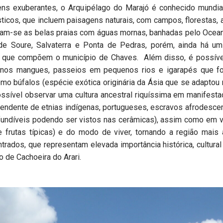
ens exuberantes, o Arquipélago do Marajó é conhecido mundia
ticos, que incluem paisagens naturais, com campos, florestas, al
tacam-se as belas praias com águas mornas, banhadas pelo Ocea
de Soure, Salvaterra e Ponta de Pedras, porém, ainda há um
as que compõem o município de Chaves. Além disso, é possível
e nos mangues, passeios em pequenos rios e igarapés que f
o búfalos (espécie exótica originária da Ásia que se adaptou
ível observar uma cultura ancestral riquíssima em manifestaç
cendente de etnias indígenas, portugueses, escravos afrodesce
undíveis podendo ser vistos nas cerâmicas), assim como em v
 frutas típicas) e do modo de viver, tornando a região mais a
trados, que representam elevada importância histórica, cultura
o de Cachoeira do Arari.