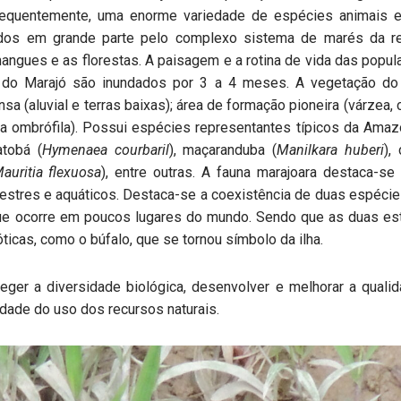
equentemente, uma enorme variedade de espécies animais e 
dos em grande parte pelo complexo sistema de marés da reg
angues e as florestas. A paisagem e a rotina de vida das popul
o Marajó são inundados por 3 a 4 meses. A vegetação do A
ensa (aluvial e terras baixas); área de formação pioneira (várze
a ombrófila). Possui espécies representantes típicos da Amaz
jatobá (
Hymenaea courbaril
), maçaranduba (
Manilkara huberi
),
auritia flexuosa
), entre outras. A fauna marajoara destaca-s
estres e aquáticos. Destaca-se a coexistência de duas espécies
ue ocorre em poucos lugares do mundo. Sendo que as duas est
cas, como o búfalo, que se tornou símbolo da ilha.
eger a diversidade biológica, desenvolver e melhorar a quali
dade do uso dos recursos naturais.