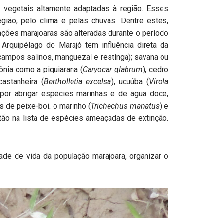
vegetais altamente adaptadas à região. Esses
ião, pelo clima e pelas chuvas. Dentre estes,
ações marajoaras são alteradas durante o período
rquipélago do Marajó tem influência direta da
a, campos salinos, manguezal e restinga); savana ou
ônia como a piquiarana (
Caryocar glabrum
), cedro
 castanheira (
Bertholletia excelsa
), ucuúba (
Virola
e por abrigar espécies marinhas e de água doce,
 de peixe-boi, o marinho (
Trichechus manatus
) e
ão na lista de espécies ameaçadas de extinção.
dade de vida da população marajoara, organizar o