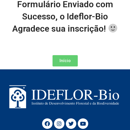
Formulário Enviado com
Sucesso, o Ideflor-Bio
Agradece sua inscrição!
Início
F
I
T
Y
a
n
w
o