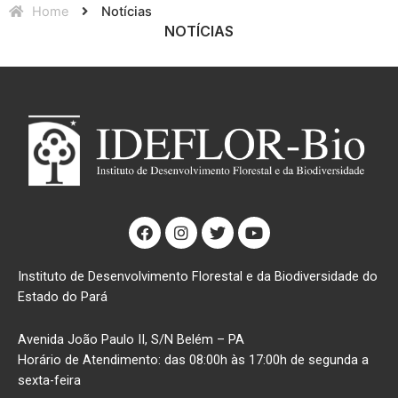
Home
Notícias
NOTÍCIAS
F
I
T
Y
a
n
w
o
c
s
i
u
e
t
t
t
Instituto de Desenvolvimento Florestal e da Biodiversidade do
b
a
t
u
Estado do Pará
o
g
e
b
o
r
r
e
k
a
Avenida João Paulo II, S/N Belém – PA
m
Horário de Atendimento: das 08:00h às 17:00h de segunda a
sexta-feira